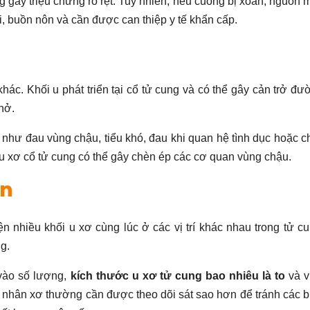
 gây triệu chứng rõ rệt. Tuy nhiên, nếu cuống bị xoắn, nguồn 
ội, buồn nôn và cần được can thiệp y tế khẩn cấp.
khác. Khối u phát triển tại cổ tử cung và có thể gây cản trở đư
nở.
 như đau vùng chậu, tiểu khó, đau khi quan hệ tình dục hoặc c
u xơ cổ tử cung có thể gây chèn ép các cơ quan vùng chậu.
ân
 nhiều khối u xơ cùng lúc ở các vị trí khác nhau trong tử cu
g.
vào số lượng,
kích thước u xơ tử cung bao nhiêu là to
và vị
 nhân xơ thường cần được theo dõi sát sao hơn để tránh các b