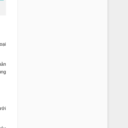
oại
uản
ùng
ưới