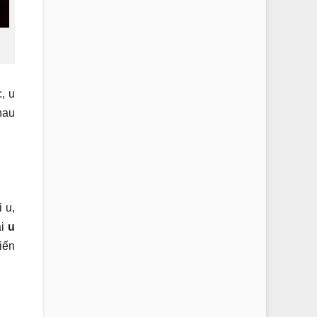
, u
hau
i u,
ại
u
iến