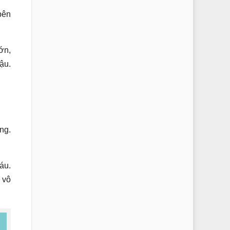
bên
ớn,
ậu.
ng.
áu.
 vô