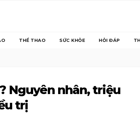
ẠO
THỂ THAO
SỨC KHỎE
HỎI ĐÁP
TH
ì? Nguyên nhân, triệu
u trị