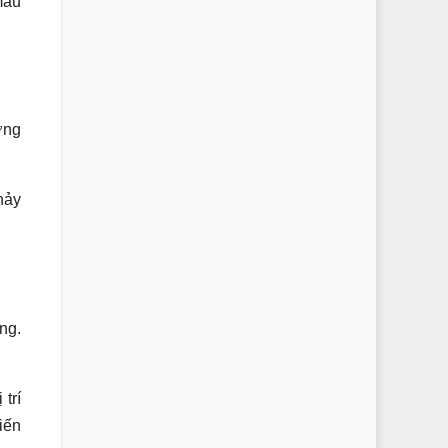
máu
ờng
hảy
ng.
 trí
iến