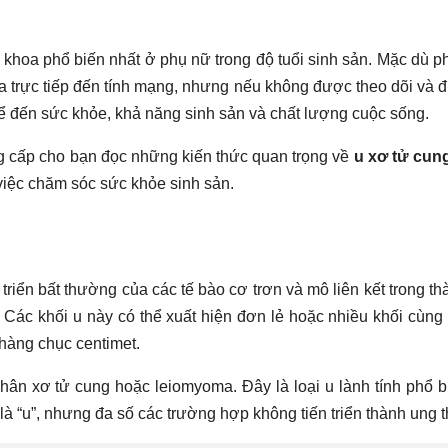
 khoa phổ biến nhất ở phụ nữ trong độ tuổi sinh sản. Mặc dù p
ọa trực tiếp đến tính mạng, nhưng nếu không được theo dõi và đ
kể đến sức khỏe, khả năng sinh sản và chất lượng cuộc sống.
 cấp cho bạn đọc những kiến thức quan trọng về
u xơ tử cung
việc chăm sóc sức khỏe sinh sản.
triển bất thường của các tế bào cơ trơn và mô liên kết trong th
. Các khối u này có thể xuất hiện đơn lẻ hoặc nhiều khối cùng 
 hàng chục centimet.
hân xơ tử cung hoặc leiomyoma. Đây là loại u lành tính phổ b
là “u”, nhưng đa số các trường hợp không tiến triển thành ung t