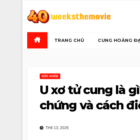
Skip
to
content
TRANG CHỦ
CUNG HOÀNG Đ
SỨC KHỎE
U xơ tử cung là g
chứng và cách điề
TH6 13, 2026