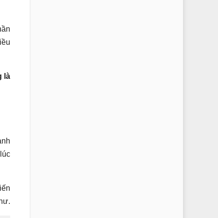
hần
iều
 là
ành
lúc
iến
hư.