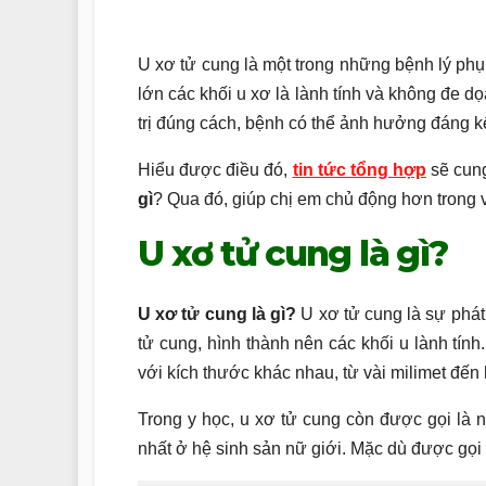
U xơ tử cung là một trong những bệnh lý phụ
lớn các khối u xơ là lành tính và không đe d
trị đúng cách, bệnh có thể ảnh hưởng đáng 
Hiểu được điều đó,
tin tức tổng hợp
sẽ cung
gì
? Qua đó, giúp chị em chủ động hơn trong 
U xơ tử cung là gì?
U xơ tử cung là gì?
U xơ tử cung là sự phát 
tử cung, hình thành nên các khối u lành tính
với kích thước khác nhau, từ vài milimet đến
Trong y học, u xơ tử cung còn được gọi là n
nhất ở hệ sinh sản nữ giới. Mặc dù được gọi 