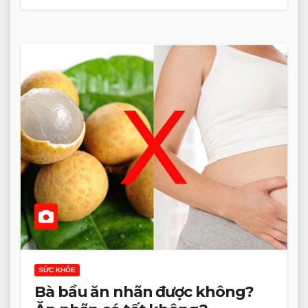
SỨC KHỎE
Bà bầu ăn nhãn được không?