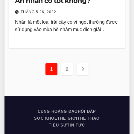
Ăn nhãn có tốt không?
THÁNG 5 26, 2022
Nhãn là một loại trái cây có vị ngọt thường được
sử dụng vào mùa hè nhằm mục đích giải…
Phân
1
2
trang
bài
viết
CUNG HOÀNG ĐẠO
HỎI ĐÁP
SỨC KHỎE
THẾ GIỚI
THỂ THAO
TIỂU SỬ
TIN TỨC