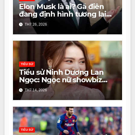
Elon Musk là ai? Gã điên
đang định hình tương lai
nhân loại
TH7 26, 2026
TIỂU SỬ
Tiểu sử Ninh Dương Lan
Ngọc: Ngọc nữ showbiz
Việt
TH7 14, 2026
TIỂU SỬ