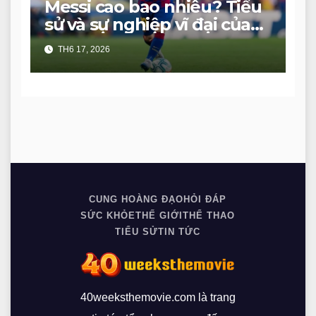
Messi cao bao nhiêu? Tiểu
sử và sự nghiệp vĩ đại của
GOAT
TH6 17, 2026
CUNG HOÀNG ĐẠO
HỎI ĐÁP
SỨC KHỎE
THẾ GIỚI
THỂ THAO
TIỂU SỬ
TIN TỨC
40weeksthemovie.com là trang