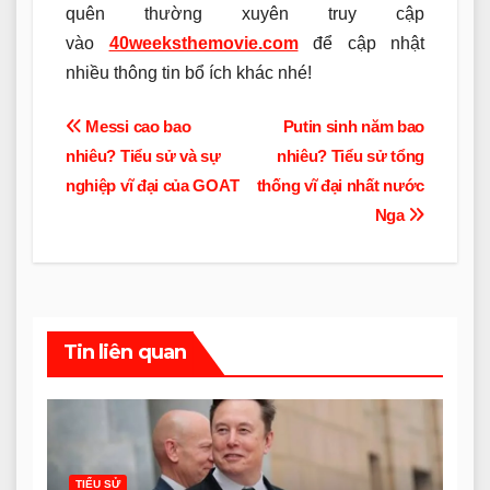
quên thường xuyên truy cập
vào
40weeksthemovie.com
để cập nhật
nhiều thông tin bổ ích khác nhé!
Điều
Messi cao bao
Putin sinh năm bao
nhiêu? Tiểu sử và sự
nhiêu? Tiểu sử tổng
hướng
nghiệp vĩ đại của GOAT
thống vĩ đại nhất nước
bài
Nga
viết
Tin liên quan
TIỂU SỬ