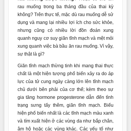
rau muống trong ba tháng đầu của thai kỳ
không? Trên thực tế, mặc dù rau muống dễ sử
dụng và mang lại nhiều lợi ích cho sức khỏe,
nhưng cũng có nhiều lời đồn đoán xung
quanh nguy cơ suy giãn tĩnh mạch và mệt mỏi
xung quanh việc bà bầu ăn rau muống. Vì vậy,
sự thật là gì?
Giãn tĩnh mạch thừng tinh khi mang thai thực
chất là một hiện tượng phổ biến xảy ra do áp
lực của tử cung ngày càng lớn lên tĩnh mạch
chủ dưới bên phải của cơ thể; kèm theo sự
gia tăng hormone progesterone dẫn đến tình
trạng sưng tấy thêm, giãn tĩnh mạch. Biểu
hiện phổ biến nhất là các tĩnh mạch màu xanh
và tím xuất hiện ở các vùng da như bắp chân,
âm hộ hoặc các vùng khác. Các yếu tố như