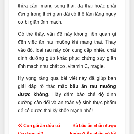
thừa cân, mang song thai, đa thai hoặc phải
đứng trong thời gian dài có thể làm tăng nguy
cơ bị giãn tĩnh mạch.
Có thể thấy, vấn đề này không liên quan gì
đến việc ăn rau muống khi mang thai. Thay
vào đó, loại rau này còn cung cấp nhiều chất
dinh dưỡng giúp khắc phục chứng suy giãn
tĩnh mạch như chất xơ, vitamin C, magie.
Hy vọng rằng qua bài viết này đã giúp bạn
giải đáp rõ thắc mắc
bầu ăn rau muống
được không
. Hãy đảm bảo chế độ dinh
dưỡng cân đối và an toàn vệ sinh thực phẩm
để có được thai kỳ khỏe mạnh nhé!
Điều
Con gái ăn dứa có
Bà bầu ăn nhãn được
tác dụng gì?
không? Ăn nhãn có tốt