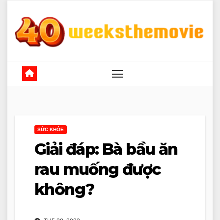
Skip
to
content
SỨC KHỎE
Giải đáp: Bà bầu ăn
rau muống được
không?